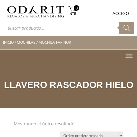
Búsqueda
0
de
0
ACCESO
productos
Búsqueda
de
productos
INICIO
/
MOCHILAS
/ MOCHILA FARINOR
LLAVERO RASCADOR HIELO
Mostrando el único resultado