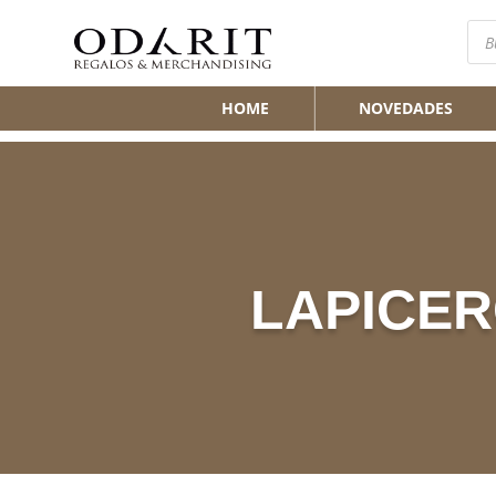
Bús
de
pro
HOME
NOVEDADES
LAPICE