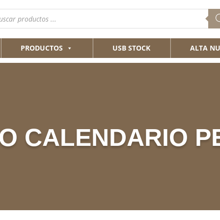
queda
ductos
PRODUCTOS
USB STOCK
ALTA NU
RO CALENDARIO P