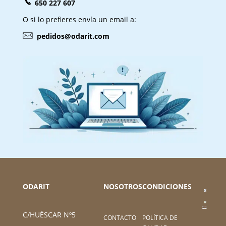
650 227 607
O si lo prefieres envía un email a:
pedidos@odarit.com
ODARIT
NOSOTROS
CONDICIONES
C/HUÉSCAR Nº5
CONTACTO
POLÍTICA DE