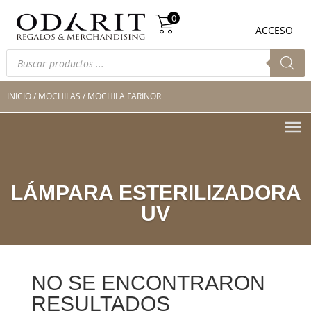
Búsqueda
0
de
0
ACCESO
productos
Búsqueda
de
productos
INICIO
/
MOCHILAS
/ MOCHILA FARINOR
LÁMPARA ESTERILIZADORA
UV
NO SE ENCONTRARON
RESULTADOS