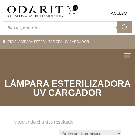
Búsqueda
0
de
0
ACCESO
productos
Búsqueda
de
productos
INICIO
/ LÁMPARA ESTERILIZADORA UV CARGADOR
LÁMPARA ESTERILIZADORA
UV CARGADOR
Mostrando el único resultado