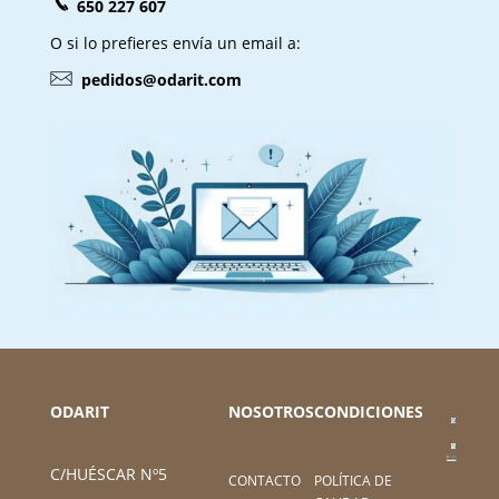
650 227 607
O si lo prefieres envía un email a:
pedidos@odarit.com
ODARIT
NOSOTROS
CONDICIONES
C/HUÉSCAR Nº5
CONTACTO
POLÍTICA DE