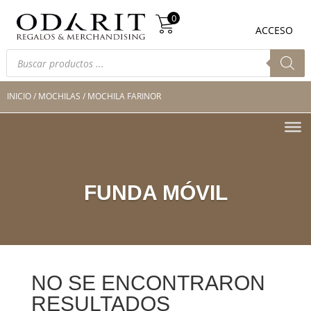
Búsqueda
0
de
0
ACCESO
productos
Búsqueda
de
productos
INICIO
/
MOCHILAS
/ MOCHILA FARINOR
FUNDA MÓVIL
NO SE ENCONTRARON
RESULTADOS