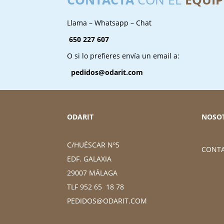
Llama – Whatsapp – Chat
650 227 607
O si lo prefieres envía un email a:
pedidos@odarit.com
ODARIT
NOSO
C/HUÉSCAR Nº5
CONT
EDF. GALAXIA
29007 MÁLAGA
TLF 952 65 18 78
PEDIDOS@ODARIT.COM