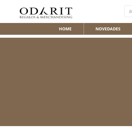
Bús
de
pro
HOME
NOVEDADES