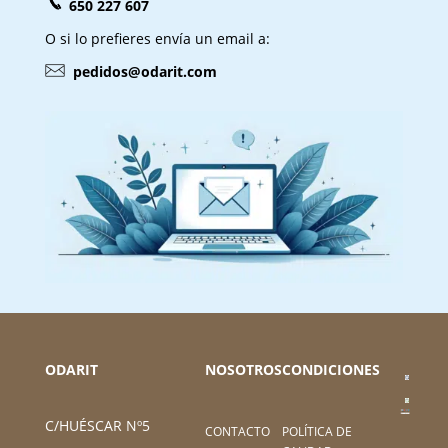
650 227 607
O si lo prefieres envía un email a:
pedidos@odarit.com
ODARIT
NOSOTROS
CONDICIONES
C/HUÉSCAR Nº5
CONTACTO
POLÍTICA DE