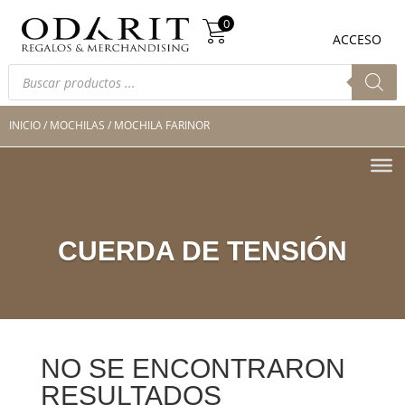
Búsqueda
0
de
0
ACCESO
productos
Búsqueda
de
productos
INICIO
/
MOCHILAS
/ MOCHILA FARINOR
CUERDA DE TENSIÓN
NO SE ENCONTRARON
RESULTADOS