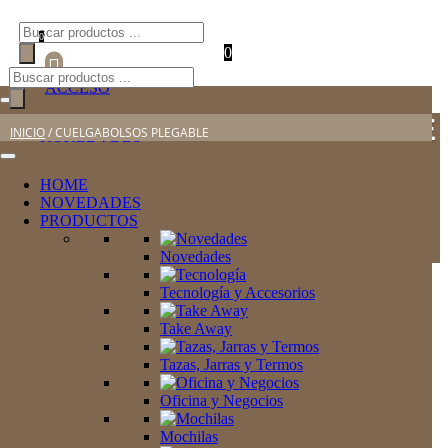
Búsqueda
0
de
0

productos
Búsqueda
ACCESO
de
productos
CUELGABOLSOS PLEGABLE
HOME
INICIO
/ CUELGABOLSOS PLEGABLE
NOVEDADES
PRODUCTOS
HOME
Novedades
NOVEDADES
PRODUCTOS
Tecnología y Accesorios
Novedades
Take Away
Tecnología y Accesorios
Mostrando el único resultado
Tazas, Jarras y Termos
Take Away
Oficina y Negocios
Tazas, Jarras y Termos
Mochilas
Oficina y Negocios
Cuelgabolsos Plegable Skype
Made in europe
1,26
€
Mochilas