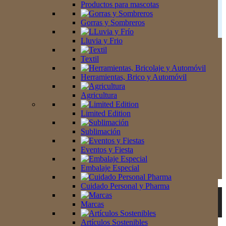
Productos para mascotas
Lluvia y Frio
pedidos@odarit.com
Gorras y Sombreros
Textil
Lluvia y Frio
Herramientas, Brico y Automóvil
ODARIT
NOSOTROS
CONDICIONES
Textil
Agricultura
Herramientas, Brico y Automóvil
Limited Edition
C/HUÉSCAR Nº5
CONTACTO
POLÍTICA DE
Agricultura
CALIDAD
Sublimación
EDF. GALAXIA
POLÍTICA DE
Limited Edition
PRIVACIDAD
Eventos y Fiesta
29007 MÁLAGA
TÉRMINOS Y
Sublimación
CONDICIONES
TLF 952 65 18 78
Embalaje Especial
POLÍTICA DE
Eventos y Fiesta
PEDIDOS@ODARIT.COM
COOKIES
Cuidado Personal y Pharma
Embalaje Especial
Marcas
Cuidado Personal y Pharma
® Odarit Promotional products
Artículos Sostenibles
Marcas
© 2024 ODARIT. Todos los derechos reservados
Antibacterial
Artículos Sostenibles