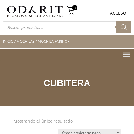
Búsqueda
0
de
0
ACCESO
productos
Búsqueda
de
productos
INICIO
/
MOCHILAS
/ MOCHILA FARINOR
CUBITERA
Mostrando el único resultado