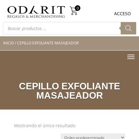
Búsqueda
0
de
0
ACCESO
productos
Búsqueda
de
productos
INICIO
/ CEPILLO EXFOLIANTE MASAJEADOR
CEPILLO EXFOLIANTE
MASAJEADOR
Mostrando el único resultado