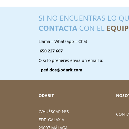
SI NO ENCUENTRAS LO QU
CONTACTA
CON EL
EQUIP
Llama – Whatsapp – Chat
650 227 607
O si lo prefieres envía un email a:
pedidos@odarit.com
ODARIT
NOSO
C/HUÉSCAR Nº5
CONT
EDF. GALAXIA
29007 MÁLAGA