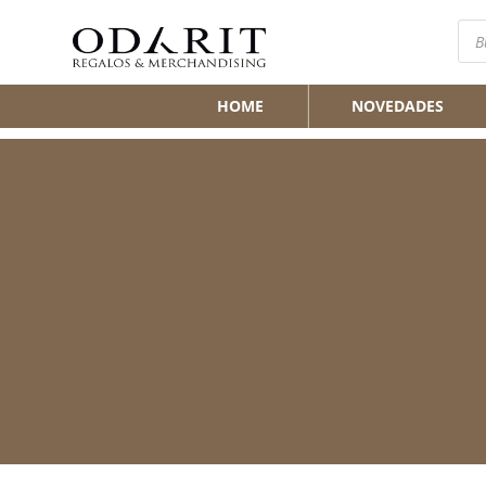
Bús
de
pro
HOME
NOVEDADES