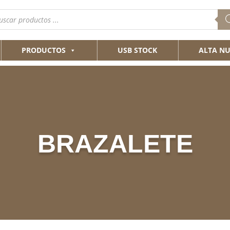
queda
ductos
PRODUCTOS
USB STOCK
ALTA NU
BRAZALETE