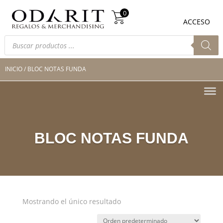
Búsqueda
0
de
0
ACCESO
productos
Búsqueda
de
productos
INICIO
/ BLOC NOTAS FUNDA
BLOC NOTAS FUNDA
Mostrando el único resultado