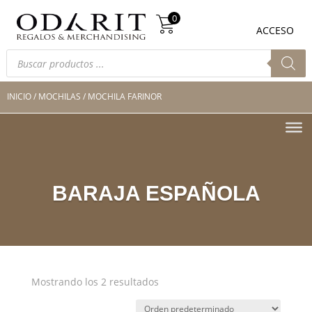
Búsqueda
0
de
0
ACCESO
productos
Búsqueda
de
productos
INICIO
/
MOCHILAS
/ MOCHILA FARINOR
BARAJA ESPAÑOLA
Mostrando los 2 resultados