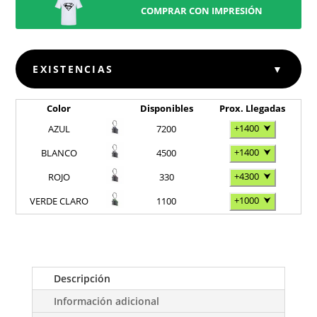
COMPRAR CON IMPRESIÓN
EXISTENCIAS
▼
Color
Disponibles
Prox. Llegadas
+1400
⮟
AZUL
7200
+1400
⮟
BLANCO
4500
+4300
⮟
ROJO
330
+1000
⮟
VERDE CLARO
1100
Descripción
Información adicional