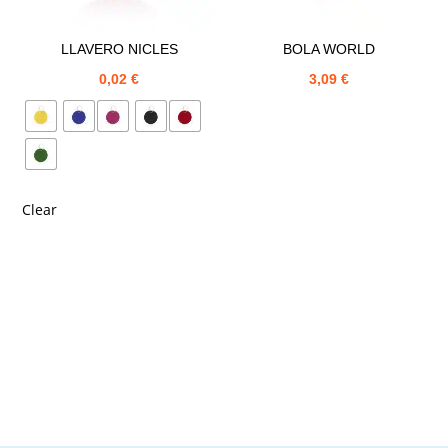
LLAVERO NICLES
BOLA WORLD
0,02
€
3,09
€
Clear