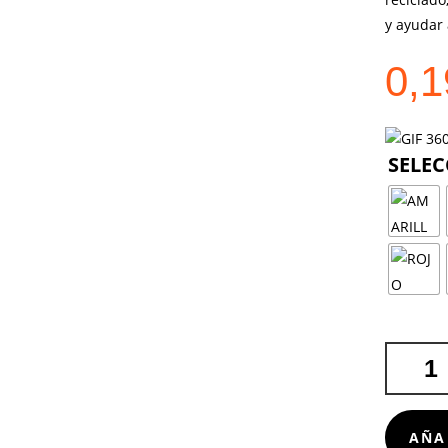
y ayudar 
0,
LANYARD
LORIET
CANTIDA
AÑA