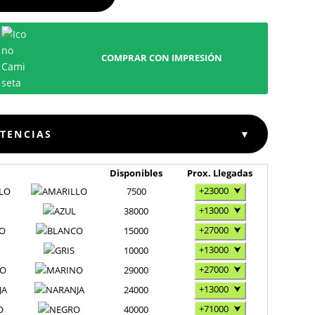
COMPRAR CON IMPRESIÓN
STENCIAS
▼
Disponibles
Prox. Llegadas
+23000
⮟
LO
7500
+13000
⮟
38000
+27000
⮟
O
15000
+13000
⮟
10000
+27000
⮟
NO
29000
+13000
⮟
JA
24000
+71000
⮟
O
40000