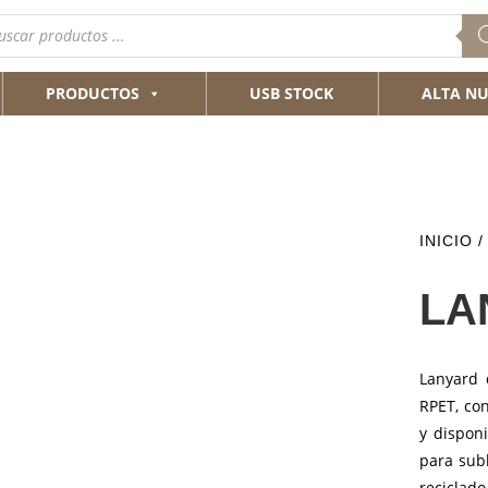
queda
ductos
PRODUCTOS
USB STOCK
ALTA NU
INICIO
LA
Lanyard 
RPET, con
y dispon
para subl
reciclado