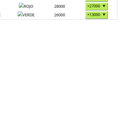
+27000
⮟
28000
+13000
⮟
E
26000