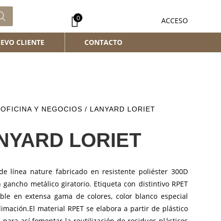
0
ACCESO
EVO CLIENTE
CONTACTO
/
OFICINA Y NEGOCIOS
/ LANYARD LORIET
NYARD LORIET
de línea nature fabricado en resistente poliéster 300D
 gancho metálico giratorio. Etiqueta con distintivo RPET
ible en extensa gama de colores, color blanco especial
imación.El material RPET se elabora a partir de plástico
, para así fomentar la reutilización de residuos plásticos