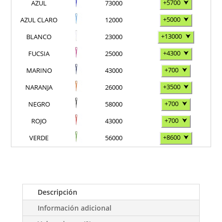
+5700
⮟
AZUL
73000
+5000
⮟
AZUL CLARO
12000
+13000
⮟
BLANCO
23000
+4300
⮟
FUCSIA
25000
+700
⮟
MARINO
43000
+3500
⮟
NARANJA
26000
+700
⮟
NEGRO
58000
+700
⮟
ROJO
43000
+8600
⮟
VERDE
56000
Descripción
Información adicional