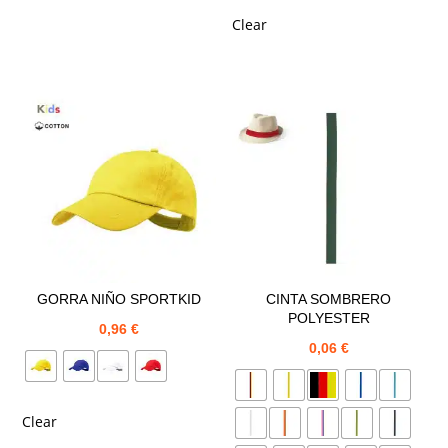
Clear
GORRA NIÑO SPORTKID
CINTA SOMBRERO
POLYESTER
0,96
€
0,06
€
Clear