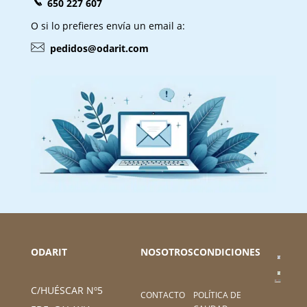
650 227 607
O si lo prefieres envía un email a:
pedidos@odarit.com
ODARIT
NOSOTROS
CONDICIONES
C/HUÉSCAR Nº5
CONTACTO
POLÍTICA DE