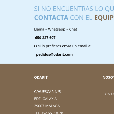
SI NO ENCUENTRAS LO QU
CONTACTA
CON EL
EQUIP
Llama – Whatsapp – Chat
650 227 607
O si lo prefieres envía un email a:
pedidos@odarit.com
ODARIT
NOSO
C/HUÉSCAR Nº5
CONT
EDF. GALAXIA
29007 MÁLAGA
TLF 952 65 18 78