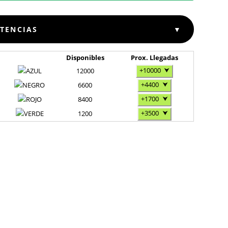
STENCIAS
▼
Disponibles
Prox. Llegadas
+10000
⮟
12000
+4400
⮟
6600
+1700
⮟
8400
+3500
⮟
1200