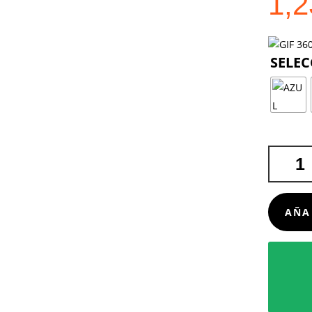
1,
COJÍN
ROSTEL
CANTIDA
AÑA