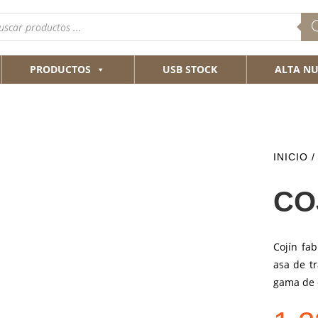
queda
ductos
PRODUCTOS
USB STOCK
ALTA NU
INICIO
CO
Cojín fa
asa de tr
gama de 