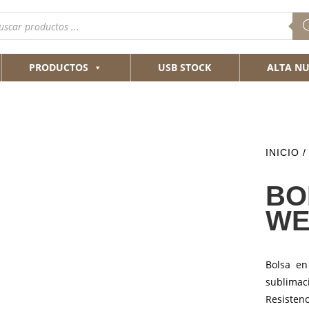
queda
ductos
PRODUCTOS
USB STOCK
ALTA NU
INICIO
BO
WE
Bolsa en
sublimac
Resistenc