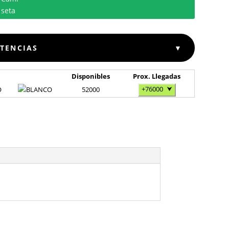
STENCIAS
▼
Disponibles
Prox. Llegadas
+76000
⮟
O
52000