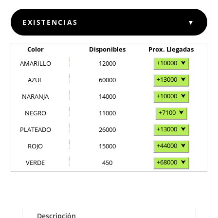
EXISTENCIAS
▼
Color
Disponibles
Prox. Llegadas
+10000
⮟
AMARILLO
12000
+13000
⮟
AZUL
60000
+10000
⮟
NARANJA
14000
+7100
⮟
NEGRO
11000
+13000
⮟
PLATEADO
26000
+44000
⮟
ROJO
15000
+68000
⮟
VERDE
450
Descripción