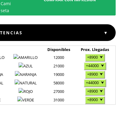
STENCIAS
▼
Disponibles
Prox. Llegadas
+8900
⮟
LO
12000
+44000
⮟
21000
+8900
⮟
JA
19000
+44000
⮟
AL
58000
+8900
⮟
27000
+8900
⮟
E
31000