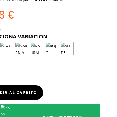
18
€
COLOR
FO
D
DIR AL CARRITO
COMPRAR CON IMPRESIÓN