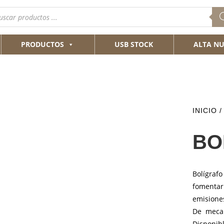
queda
ductos
PRODUCTOS
USB STOCK
ALTA NU
INICIO
/
BO
Bolígraf
fomentar 
emisione
De mecan
Disponibl