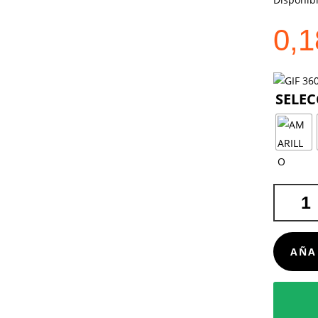
0,
BOLÍGRA
NUKOT
CANTIDA
AÑA