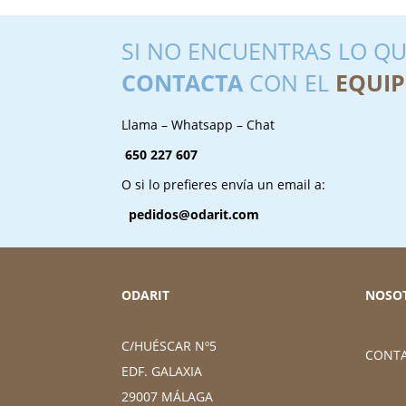
SI NO ENCUENTRAS LO QU
CONTACTA
CON EL
EQUIP
Llama – Whatsapp – Chat
650 227 607
O si lo prefieres envía un email a:
pedidos@odarit.com
ODARIT
NOSO
C/HUÉSCAR Nº5
CONT
EDF. GALAXIA
29007 MÁLAGA