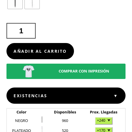
BOLÍGRAFO
CLASSIC
CLICK
CANTIDAD
AÑADIR AL CARRITO
COMPRAR CON IMPRESIÓN
EXISTENCIAS
▼
Color
Disponibles
Prox. Llegadas
+240
⮟
NEGRO
960
+170
⮟
PLATEADO
520