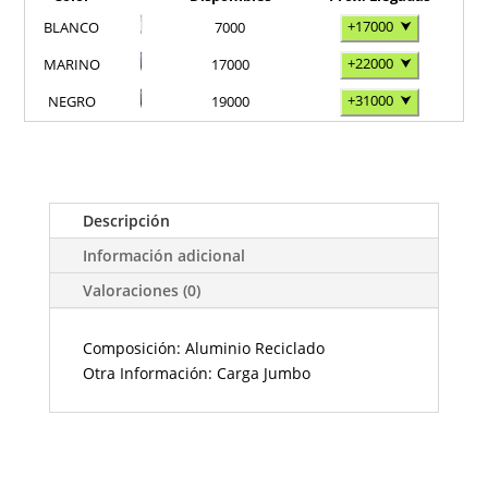
+17000
⮟
BLANCO
7000
+22000
⮟
MARINO
17000
+31000
⮟
NEGRO
19000
Descripción
Información adicional
Valoraciones (0)
Composición: Aluminio Reciclado
Otra Información: Carga Jumbo