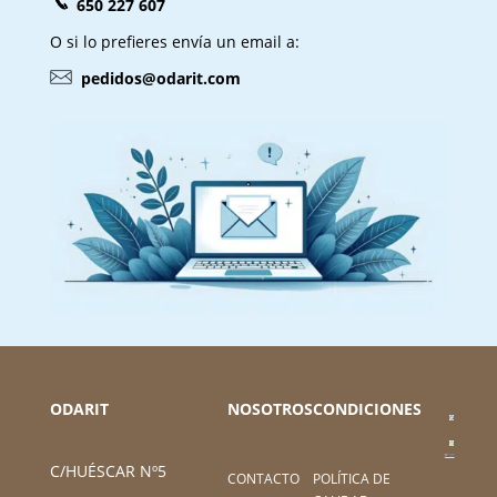
650 227 607
O si lo prefieres envía un email a:
pedidos@odarit.com
ODARIT
NOSOTROS
CONDICIONES
C/HUÉSCAR Nº5
CONTACTO
POLÍTICA DE