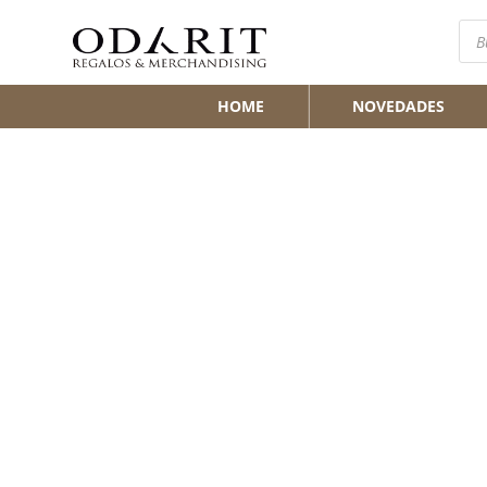
Bús
de
pro
HOME
NOVEDADES