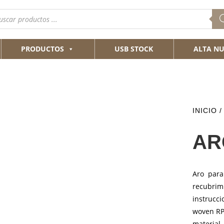
queda
ductos
PRODUCTOS
USB STOCK
ALTA NU
INICIO
AR
Aro para
recubrim
instrucc
woven RPE
material 