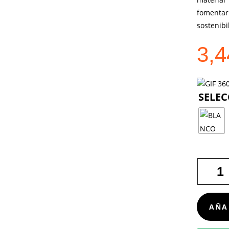
fomentar
sostenibi
3,
ARO
TURKOL
CANTIDA
AÑA