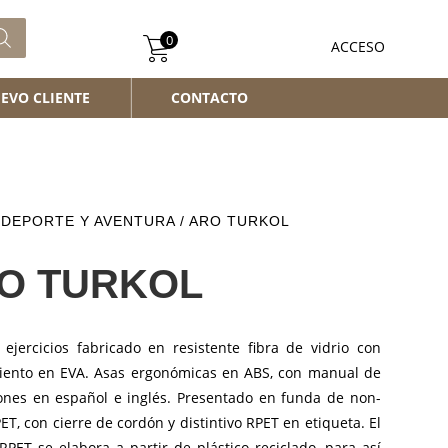
0
ACCESO
EVO CLIENTE
CONTACTO
/
DEPORTE Y AVENTURA
/ ARO TURKOL
O TURKOL
 ejercicios fabricado en resistente fibra de vidrio con
iento en EVA. Asas ergonómicas en ABS, con manual de
iones en español e inglés. Presentado en funda de non-
T, con cierre de cordón y distintivo RPET en etiqueta. El
RPET se elabora a partir de plástico reciclado, para así