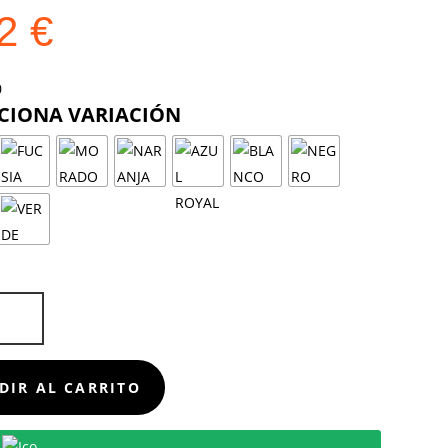
02
€
COLOR
E
D
DIR AL CARRITO