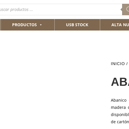
queda
ductos
PRODUCTOS
USB STOCK
ALTA NU
INICIO
AB
Abanico 
madera d
disponib
de cartón