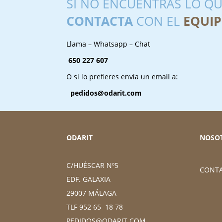
SI NO ENCUENTRAS LO QU
CONTACTA
CON EL
EQUIP
Llama – Whatsapp – Chat
650 227 607
O si lo prefieres envía un email a:
pedidos@odarit.com
ODARIT
NOSO
C/HUÉSCAR Nº5
CONT
EDF. GALAXIA
29007 MÁLAGA
TLF 952 65 18 78
PEDIDOS@ODARIT.COM