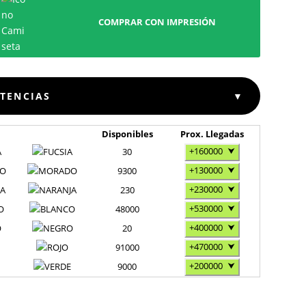
COMPRAR CON IMPRESIÓN
STENCIAS
▼
Disponibles
Prox. Llegadas
+160000
⮟
A
30
+130000
⮟
O
9300
+230000
⮟
JA
230
+530000
⮟
O
48000
+400000
⮟
O
20
+470000
⮟
91000
+200000
⮟
9000